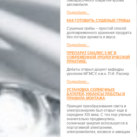
лакокрасочного покрытия кузова
автомобиля.
Подробнее...
КАК ГОТОВИТЬ СУШЕНЫЕ ГРИБЫ
Сушеные грибы – простой способ
долговременного хранения продукта
без потери аромата и вкуса.
Подробнее...
ПРЕПАРАТ СИАЛИС 5 МГ В
СОВРЕМЕННОЙ УРОЛОГИЧЕСКОЙ
ПРАКТИКЕ.
Дебаты открыл доцент кафедры
урологии МГМСУ, к.м.н. П.И. Раснер.
Подробнее...
УСТАНОВКА СОЛНЕЧНЫХ
БАТАРЕЙ, НЮАНСЫ РАБОТЫ И
ПРАВИЛА МОНТАЖА
Принцип преобразования света в
электроэнергию был открыт еще в
середине XIX века. С тех пор ученые
значительно продвинулись:
солнечная энергия используется в
портативной электронике,
электромобилях, космосе и авиации.