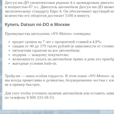
Датсун ми-ДО укомплектован рядным 4-х цилиндровым двигате
и мощностью 87 л.с. Двигатель автомобиля Датсун ми-ДО являе
экологическому стандарту Евро 4. Он обеспечивает крутящий м
количество его оборотов достигает 5100 в минуту.
Купить Datsun mi-DO в Москве
Преимущества автосалона «NV-Motors» очевидны:
кредит сроком на 7 лет с процентной ставкой в 4,9%;
скидки от 40 до 379 тысяч рублей (в зависимости от стоим
пятилетняя гарантия на все автомобили;
подарки — каждому покупателю;
возможность уехать на автомобиле прямо в день его приоб
выгодные условия trade-in.
Трейд-ин — наша особая гордость. В этом плане «NV-Motors» л
мы всегда приветливы и деликатны, безукоризненно честны с кл
не в пример быстрее.
Для того чтобы уточнить наличие автомобиля или оставить заявк
по телефону
8 800 333-58-53
.