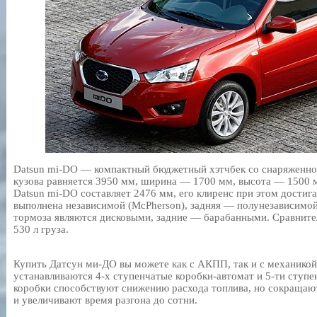
Datsun mi-DO — компактный бюджетный хэтчбек со снаряженной 
кузова равняется 3950 мм, ширина — 1700 мм, высота — 1500 м
Datsun mi-DO составляет 2476 мм, его клиренс при этом достиг
выполнена независимой (McPherson), задняя — полунезависимой 
тормоза являются дисковыми, задние — барабанными. Сравнит
530 л груза.
Купить Датсун ми-ДО вы можете как с АКПП, так и с механикой
устанавливаются 4-х ступенчатые коробки-автомат и 5-ти сту
коробки способствуют снижению расхода топлива, но сокращаю
и увеличивают время разгона до сотни.