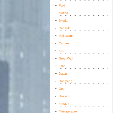
Ford
Mazda
Skoda
Renault
Volkswagen
Citroen
KIA
Great Wall
Lifan
Datsun
Dongfeng
Opel
Daewoo
Кредит
Фотогалерея