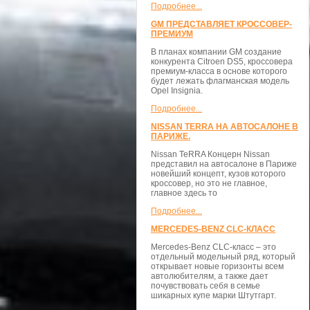
Подробнее...
GM ПРЕДСТАВЛЯЕТ КРОССОВЕР-
ПРЕМИУМ
В планах компании GM создание
конкурента Citroen DS5, кроссовера
премиум-класса в основе которого
будет лежать флагманская модель
Opel Insignia.
Подробнее...
NISSAN TERRA НА АВТОСАЛОНЕ В
ПАРИЖЕ.
Nissan TeRRA Концерн Nissan
представил на автосалоне в Париже
новейший концепт, кузов которого
кроссовер, но это не главное,
главное здесь то
Подробнее...
MERCEDES-BENZ CLC-КЛАСС
Mercedes-Benz CLC-класс – это
отдельный модельный ряд, который
открывает новые горизонты всем
автолюбителям, а также дает
почувствовать себя в семье
шикарных купе марки Штутгарт.