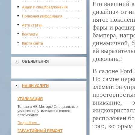
Его внешний в
Акции и спецпредложения
дизайна» от и
Полезная информация
пятое поколен
Авто статьи
фары и расшир
бампера, напр
Контакты
динамичной, б
Карта сайта
ей выразитель
довольны!
ОБЪЯВЛЕНИЯ
В салоне Ford
Но самое перво
элементов упра
НАШИ УСЛУГИ
просторностью
УТИЛИЗАЦИЯ
внимание, — э
Только в НВ-Моторс! Специальные
жидкокристалл
условия на утилизацию вашего
автомобиля.
расположен бо
Подробнее...
того, которым
ГАРАНТИЙНЫЙ РЕМОНТ