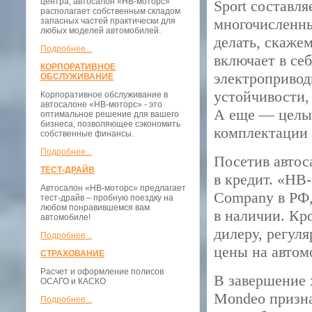
центра, автосалон «НВ-моторс»
Sport составля
располагает собственным складом
многочисленны
запасных частей практически для
любых моделей автомобилей.
делать, скаже
Подробнее...
включает в се
КОРПОРАТИВНОЕ
электропривод
ОБСЛУЖИВАНИЕ
устойчивости,
Корпоративное обслуживание в
автосалоне «НВ-моторс» - это
А еще — целых
оптимальное решение для вашего
бизнеса, позволяющее сэкономить
комплектации 
собственные финансы.
Подробнее...
Посетив автос
ТЕСТ-ДРАЙВ
в кредит. «НВ
Автосалон «НВ-моторс» предлагает
Company в РФ,
тест-драйв – пробную поездку на
любом понравившемся вам
в наличии. Кр
автомобиле!
дилеру, регул
Подробнее...
цены на автом
СТРАХОВАНИЕ
Расчет и оформление полисов
В завершение 
ОСАГО и КАСКО
Mondeo призна
Подробнее...