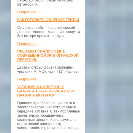
лакокрасочного покрытия кузова
автомобиля.
Подробнее...
КАК ГОТОВИТЬ СУШЕНЫЕ ГРИБЫ
Сушеные грибы – простой способ
долговременного хранения продукта
без потери аромата и вкуса.
Подробнее...
ПРЕПАРАТ СИАЛИС 5 МГ В
СОВРЕМЕННОЙ УРОЛОГИЧЕСКОЙ
ПРАКТИКЕ.
Дебаты открыл доцент кафедры
урологии МГМСУ, к.м.н. П.И. Раснер.
Подробнее...
УСТАНОВКА СОЛНЕЧНЫХ
БАТАРЕЙ, НЮАНСЫ РАБОТЫ И
ПРАВИЛА МОНТАЖА
Принцип преобразования света в
электроэнергию был открыт еще в
середине XIX века. С тех пор ученые
значительно продвинулись:
солнечная энергия используется в
портативной электронике,
электромобилях, космосе и авиации.