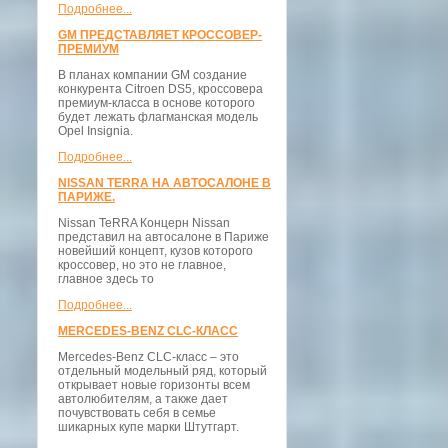
Подробнее...
GM ПРЕДСТАВЛЯЕТ КРОССОВЕР-
ПРЕМИУМ
В планах компании GM создание
конкурента Citroen DS5, кроссовера
премиум-класса в основе которого
будет лежать флагманская модель
Opel Insignia.
Подробнее...
NISSAN TERRA НА АВТОСАЛОНЕ В
ПАРИЖЕ.
Nissan TeRRA Концерн Nissan
представил на автосалоне в Париже
новейший концепт, кузов которого
кроссовер, но это не главное,
главное здесь то
Подробнее...
MERCEDES-BENZ CLC-КЛАСС
Mercedes-Benz CLC-класс – это
отдельный модельный ряд, который
открывает новые горизонты всем
автолюбителям, а также дает
почувствовать себя в семье
шикарных купе марки Штутгарт.