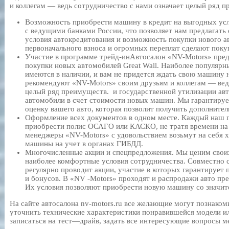
и коллегам — ведь сотрудничество с нами означает целый ряд 
Возможность приобрести машину в кредит на выгодных усл
с ведущими банками России, что позволяет нам предлагать
условия автокредитования и возможность покупки нового ав
первоначального взноса и огромных переплат сделают пок
Участие в программе трейд-инАвтосалон «NV-Motors» пред
покупки новых автомобилей Great Wall. Наиболее популярны
имеются в наличии, и вам не придется ждать свою машину н
рекомендуют «NV-Motors» своим друзьям и коллегам — вед
целый ряд преимуществ. и государственной утилизации ав
автомобили в счет стоимости новых машин. Мы гарантиру
оценку вашего авто, которая позволит получить дополните
Оформление всех документов в одном месте. Каждый наш п
приобрести полис ОСАГО или КАСКО, не тратя времени на е
менеджеры «NV-Motors» с удовольствием возьмут на себя 
машины на учет в органах ГИБДД.
Многочисленные акции и спецпредложения. Мы ценим своих 
наиболее комфортные условия сотрудничества. Совместно 
регулярно проводит акции, участие в которых гарантирует 
и бонусов. В «NV -Motors» проходят и распродажи авто п
Их условия позволяют приобрести новую машину со значит
На сайте автосалона nv-motors.ru все желающие могут познаком
уточнить технические характеристики понравившейся модели ил
записаться на тест—драйв, задать все интересующие вопросы м