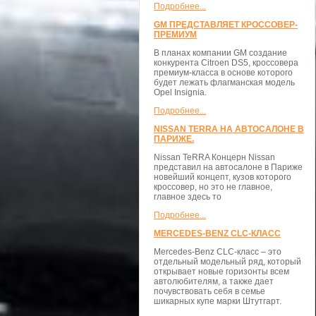
Подробнее...
GM ПРЕДСТАВЛЯЕТ КРОССОВЕР-
ПРЕМИУМ
В планах компании GM создание
конкурента Citroen DS5, кроссовера
премиум-класса в основе которого
будет лежать флагманская модель
Opel Insignia.
Подробнее...
NISSAN TERRA НА АВТОСАЛОНЕ В
ПАРИЖЕ.
Nissan TeRRA Концерн Nissan
представил на автосалоне в Париже
новейший концепт, кузов которого
кроссовер, но это не главное,
главное здесь то
Подробнее...
MERCEDES-BENZ CLC-КЛАСС
Mercedes-Benz CLC-класс – это
отдельный модельный ряд, который
открывает новые горизонты всем
автолюбителям, а также дает
почувствовать себя в семье
шикарных купе марки Штутгарт.