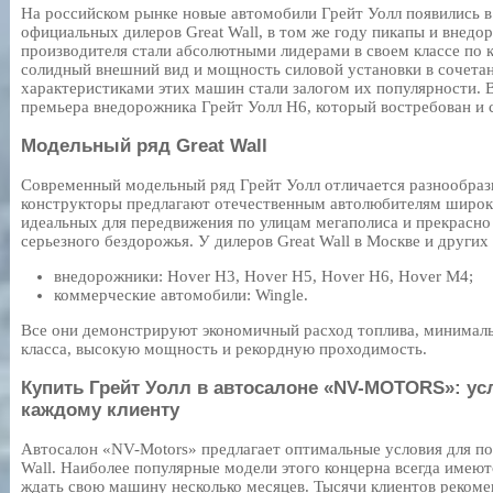
На российском рынке новые автомобили Грейт Уолл появились в
официальных дилеров Great Wall, в том же году пикапы и внедо
производителя стали абсолютными лидерами в своем классе по к
солидный внешний вид и мощность силовой установки в сочета
характеристиками этих машин стали залогом их популярности. В
премьера внедорожника Грейт Уолл Н6, который востребован и 
Модельный ряд Great Wall
Современный модельный ряд Грейт Уолл отличается разнообраз
конструкторы предлагают отечественным автолюбителям широк
идеальных для передвижения по улицам мегаполиса и прекрасн
серьезного бездорожья. У дилеров Great Wall в Москве и други
внедорожники: Hover H3, Hover H5, Hover H6, Hover M4;
коммерческие автомобили: Wingle.
Все они демонстрируют экономичный расход топлива, минималь
класса, высокую мощность и рекордную проходимость.
Купить Грейт Уолл в автосалоне «NV-MOTORS»: ус
каждому клиенту
Автосалон «NV-Motors» предлагает оптимальные условия для по
Wall. Наиболее популярные модели этого концерна всегда имеютс
ждать свою машину несколько месяцев. Тысячи клиентов реком