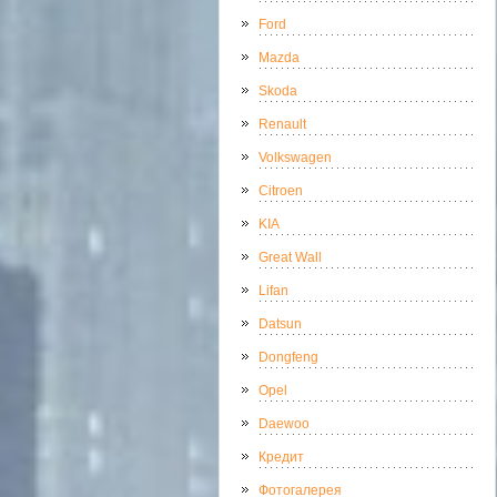
Ford
Mazda
Skoda
Renault
Volkswagen
Citroen
KIA
Great Wall
Lifan
Datsun
Dongfeng
Opel
Daewoo
Кредит
Фотогалерея