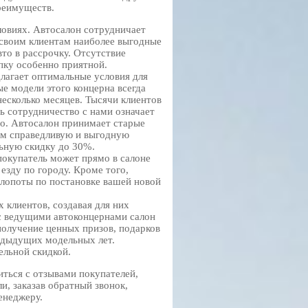
преимуществ.
овиях. Автосалон сотрудничает
 своим клиентам наиболее выгодные
то в рассрочку. Отсутствие
упку особенно приятной.
лагает оптимальные условия для
е модели этого концерна всегда
есколько месяцев. Тысячи клиентов
ь сотрудничество с нами означает
то. Автосалон принимает старые
ем справедливую и выгодную
льную скидку до 30%.
окупатель может прямо в салоне
зду по городу. Кроме того,
хлопоты по постановке вашей новой
клиентов, создавая для них
с ведущими автоконцернами салон
получение ценных призов, подарков
редыдущих модельных лет.
ельной скидкой.
иться с отзывами покупателей,
и, заказав обратный звонок,
енеджеру.