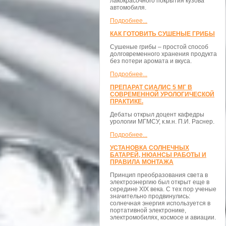
лакокрасочного покрытия кузова
автомобиля.
Подробнее...
КАК ГОТОВИТЬ СУШЕНЫЕ ГРИБЫ
Сушеные грибы – простой способ
долговременного хранения продукта
без потери аромата и вкуса.
Подробнее...
ПРЕПАРАТ СИАЛИС 5 МГ В
СОВРЕМЕННОЙ УРОЛОГИЧЕСКОЙ
ПРАКТИКЕ.
Дебаты открыл доцент кафедры
урологии МГМСУ, к.м.н. П.И. Раснер.
Подробнее...
УСТАНОВКА СОЛНЕЧНЫХ
БАТАРЕЙ, НЮАНСЫ РАБОТЫ И
ПРАВИЛА МОНТАЖА
Принцип преобразования света в
электроэнергию был открыт еще в
середине XIX века. С тех пор ученые
значительно продвинулись:
солнечная энергия используется в
портативной электронике,
электромобилях, космосе и авиации.