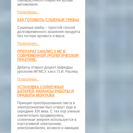
лакокрасочного покрытия кузова
автомобиля.
Подробнее...
КАК ГОТОВИТЬ СУШЕНЫЕ ГРИБЫ
Сушеные грибы – простой способ
долговременного хранения продукта
без потери аромата и вкуса.
Подробнее...
ПРЕПАРАТ СИАЛИС 5 МГ В
СОВРЕМЕННОЙ УРОЛОГИЧЕСКОЙ
ПРАКТИКЕ.
Дебаты открыл доцент кафедры
урологии МГМСУ, к.м.н. П.И. Раснер.
Подробнее...
УСТАНОВКА СОЛНЕЧНЫХ
БАТАРЕЙ, НЮАНСЫ РАБОТЫ И
ПРАВИЛА МОНТАЖА
Принцип преобразования света в
электроэнергию был открыт еще в
середине XIX века. С тех пор ученые
значительно продвинулись:
солнечная энергия используется в
портативной электронике,
электромобилях, космосе и авиации.