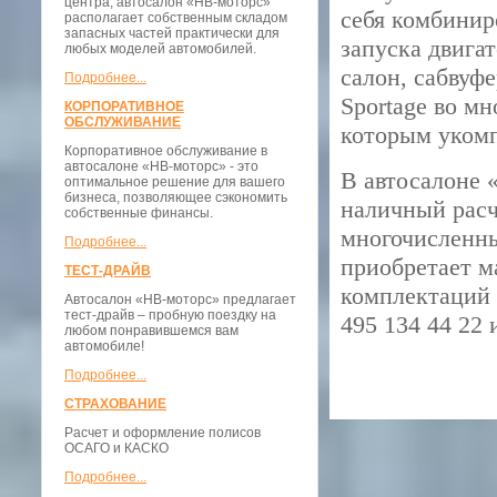
центра, автосалон «НВ-моторс»
себя комбинир
располагает собственным складом
запасных частей практически для
запуска двига
любых моделей автомобилей.
салон, сабвуф
Подробнее...
Sportage во м
КОРПОРАТИВНОЕ
ОБСЛУЖИВАНИЕ
которым укомп
Корпоративное обслуживание в
автосалоне «НВ-моторс» - это
В автосалоне 
оптимальное решение для вашего
бизнеса, позволяющее сэкономить
наличный расч
собственные финансы.
многочисленны
Подробнее...
приобретает м
ТЕСТ-ДРАЙВ
комплектаций 
Автосалон «НВ-моторс» предлагает
тест-драйв – пробную поездку на
495 134 44 22
любом понравившемся вам
автомобиле!
Подробнее...
СТРАХОВАНИЕ
Расчет и оформление полисов
ОСАГО и КАСКО
Подробнее...