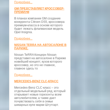
Подробнее...
GM ПРЕДСТАВЛЯЕТ КРОССОВЕР-
ПРЕМИУМ
В планах компании GM создание
конкурента Citroen DS5, кроссовера
премиум-класса в основе которого
будет лежать флагманская модель
Opel Insignia.
Подробнее...
NISSAN TERRA НА АВТОСАЛОНЕ В
ПАРИЖЕ.
Nissan TeRRA Концерн Nissan
представил на автосалоне в Париже
новейший концепт, кузов которого
кроссовер, но это не главное,
главное здесь то
Подробнее...
MERCEDES-BENZ CLC-КЛАСС
Mercedes-Benz CLC-класс – это
отдельный модельный ряд, который
открывает новые горизонты всем
автолюбителям, а также дает
почувствовать себя в семье
шикарных купе марки Штутгарт.