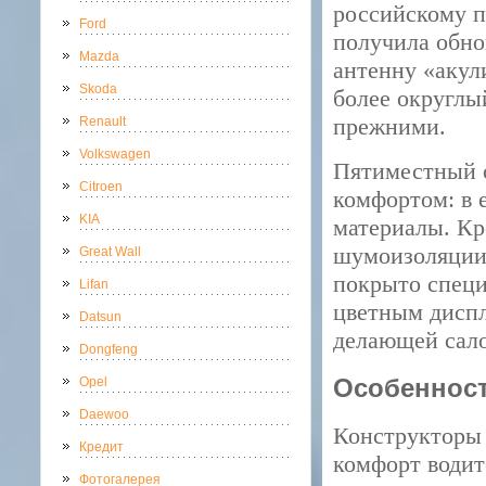
российскому п
Ford
получила обно
Mazda
антенну «акул
Skoda
более округлы
прежними.
Renault
Volkswagen
Пятиместный с
Citroen
комфортом: в 
KIA
материалы. Кр
шумоизоляции 
Great Wall
покрыто спец
Lifan
цветным диспл
Datsun
делающей сал
Dongfeng
Особеннос
Opel
Daewoo
Конструкторы K
Кредит
комфорт водит
Фотогалерея