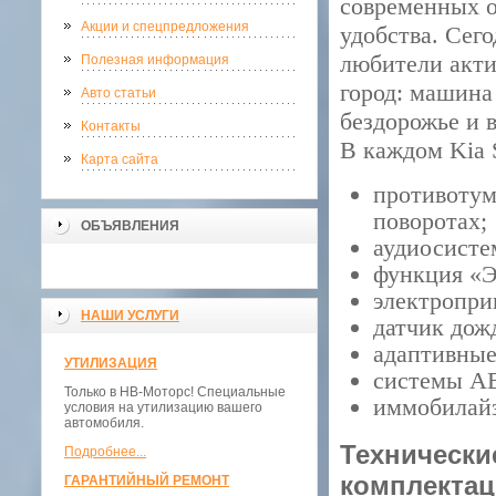
современных о
Акции и спецпредложения
удобства. Сего
любители актив
Полезная информация
город: машина
Авто статьи
бездорожье и 
Контакты
В каждом Kia 
Карта сайта
противотум
поворотах;
ОБЪЯВЛЕНИЯ
аудиосисте
функция «Э
электропри
НАШИ УСЛУГИ
датчик дож
адаптивные
УТИЛИЗАЦИЯ
системы AB
Только в НВ-Моторс! Специальные
иммобилайз
условия на утилизацию вашего
автомобиля.
Технически
Подробнее...
комплекта
ГАРАНТИЙНЫЙ РЕМОНТ