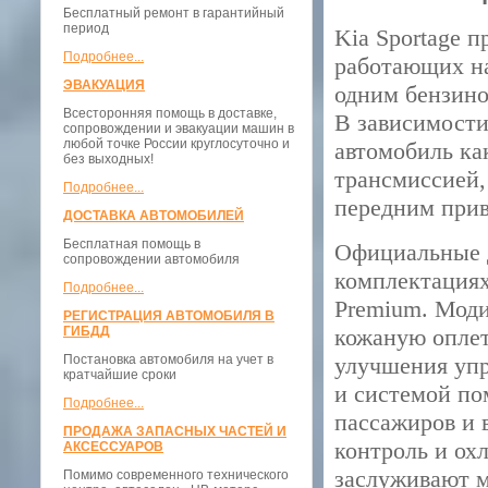
Бесплатный ремонт в гарантийный
период
Kia Sportage 
Подробнее...
работающих на 
ЭВАКУАЦИЯ
одним бензинов
Всесторонняя помощь в доставке,
В зависимости
сопровождении и эвакуации машин в
любой точке России круглосуточно и
автомобиль ка
без выходных!
трансмиссией,
Подробнее...
передним при
ДОСТАВКА АВТОМОБИЛЕЙ
Бесплатная помощь в
Официальные д
сопровождении автомобиля
комплектациях:
Подробнее...
Premium. Моди
РЕГИСТРАЦИЯ АВТОМОБИЛЯ В
ГИБДД
кожаную оплет
Постановка автомобиля на учет в
улучшения упр
кратчайшие сроки
и системой по
Подробнее...
пассажиров и 
ПРОДАЖА ЗАПАСНЫХ ЧАСТЕЙ И
контроль и ох
АКСЕССУАРОВ
заслуживают м
Помимо современного технического