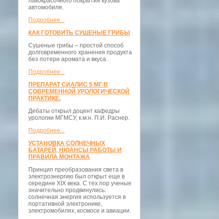
лакокрасочного покрытия кузова
автомобиля.
Подробнее...
КАК ГОТОВИТЬ СУШЕНЫЕ ГРИБЫ
Сушеные грибы – простой способ
долговременного хранения продукта
без потери аромата и вкуса.
Подробнее...
ПРЕПАРАТ СИАЛИС 5 МГ В
СОВРЕМЕННОЙ УРОЛОГИЧЕСКОЙ
ПРАКТИКЕ.
Дебаты открыл доцент кафедры
урологии МГМСУ, к.м.н. П.И. Раснер.
Подробнее...
УСТАНОВКА СОЛНЕЧНЫХ
БАТАРЕЙ, НЮАНСЫ РАБОТЫ И
ПРАВИЛА МОНТАЖА
Принцип преобразования света в
электроэнергию был открыт еще в
середине XIX века. С тех пор ученые
значительно продвинулись:
солнечная энергия используется в
портативной электронике,
электромобилях, космосе и авиации.