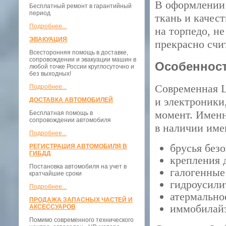
В оформлении
Бесплатный ремонт в гарантийный
период
ткань и качес
Подробнее...
на торпедо, н
ЭВАКУАЦИЯ
прекрасно счи
Всесторонняя помощь в доставке,
сопровождении и эвакуации машин в
Особеннос
любой точке России круглосуточно и
без выходных!
Современная L
Подробнее...
и электроники
ДОСТАВКА АВТОМОБИЛЕЙ
момент. Именн
Бесплатная помощь в
сопровождении автомобиля
в наличии име
Подробнее...
брусья безо
РЕГИСТРАЦИЯ АВТОМОБИЛЯ В
ГИБДД
крепления 
Постановка автомобиля на учет в
галогенные
кратчайшие сроки
гидроусили
Подробнее...
атермально
ПРОДАЖА ЗАПАСНЫХ ЧАСТЕЙ И
иммобилайз
АКСЕССУАРОВ
Помимо современного технического