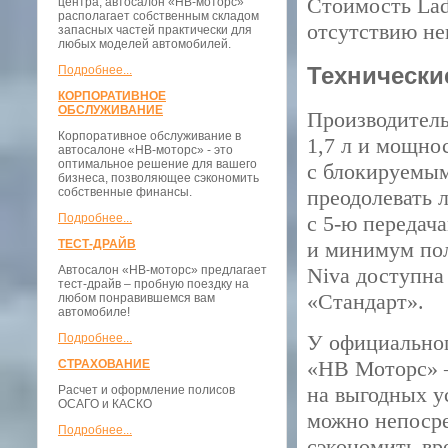
Стоимость Lad
центра, автосалон «НВ-моторс»
располагает собственным складом
отсутствию не
запасных частей практически для
любых моделей автомобилей.
Технически
Подробнее...
КОРПОРАТИВНОЕ
ОБСЛУЖИВАНИЕ
Производитель
Корпоративное обслуживание в
1,7 л и мощно
автосалоне «НВ-моторс» - это
оптимальное решение для вашего
с блокируемы
бизнеса, позволяющее сэкономить
собственные финансы.
преодолевать 
Подробнее...
с 5-ю передач
ТЕСТ-ДРАЙВ
и минимум пол
Автосалон «НВ-моторс» предлагает
Niva доступна
тест-драйв – пробную поездку на
«Стандарт».
любом понравившемся вам
автомобиле!
У официальног
Подробнее...
«НВ Моторс» —
СТРАХОВАНИЕ
на выгодных у
Расчет и оформление полисов
ОСАГО и КАСКО
можно непосре
Подробнее...
сэкономить вр