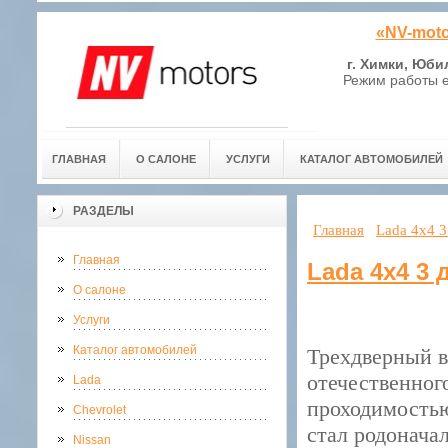
«NV-moto
г. Химки, Юби
Режим работы е
ГЛАВНАЯ
О САЛОНЕ
УСЛУГИ
КАТАЛОГ АВТОМОБИЛЕЙ
РАЗДЕЛЫ
Главная
Lada 4x4 3
Главная
Lada 4x4 3 
О салоне
Услуги
Каталог автомобилей
Трехдверный в
отечественног
Lada
проходимостью
Chevrolet
стал родонача
Nissan