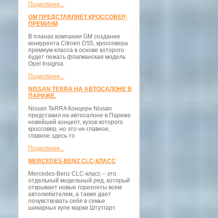
Подробнее...
GM ПРЕДСТАВЛЯЕТ КРОССОВЕР-
ПРЕМИУМ
В планах компании GM создание
конкурента Citroen DS5, кроссовера
премиум-класса в основе которого
будет лежать флагманская модель
Opel Insignia.
Подробнее...
NISSAN TERRA НА АВТОСАЛОНЕ В
ПАРИЖЕ.
Nissan TeRRA Концерн Nissan
представил на автосалоне в Париже
новейший концепт, кузов которого
кроссовер, но это не главное,
главное здесь то
Подробнее...
MERCEDES-BENZ CLC-КЛАСС
Mercedes-Benz CLC-класс – это
отдельный модельный ряд, который
открывает новые горизонты всем
автолюбителям, а также дает
почувствовать себя в семье
шикарных купе марки Штутгарт.