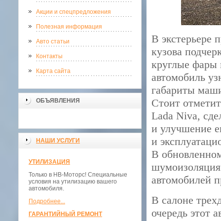
Акции и спецпредложения
Полезная информация
В экстерьере 
Авто статьи
кузова подчер
Контакты
круглые фары 
Карта сайта
автомобиль уз
габариты маши
Стоит отметит
ОБЪЯВЛЕНИЯ
Lada Niva, сд
и улучшение е
и эксплуатацио
НАШИ УСЛУГИ
В обновленно
УТИЛИЗАЦИЯ
шумоизоляция 
Только в НВ-Моторс! Специальные
автомобилей п
условия на утилизацию вашего
автомобиля.
В салоне трех
Подробнее...
очередь этот 
ГАРАНТИЙНЫЙ РЕМОНТ