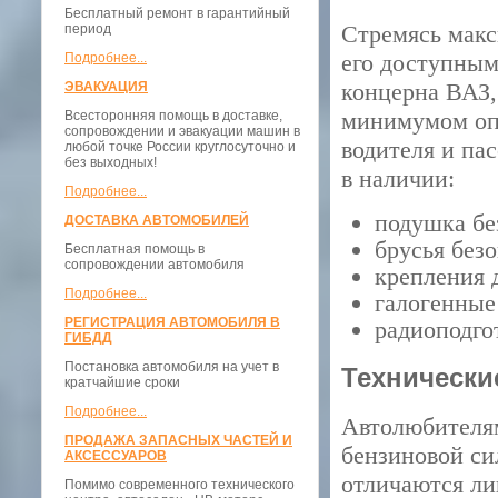
Бесплатный ремонт в гарантийный
Стремясь макс
период
его доступным
Подробнее...
концерна ВАЗ,
ЭВАКУАЦИЯ
минимумом опц
Всесторонняя помощь в доставке,
сопровождении и эвакуации машин в
водителя и па
любой точке России круглосуточно и
без выходных!
в наличии:
Подробнее...
подушка бе
ДОСТАВКА АВТОМОБИЛЕЙ
брусья безо
Бесплатная помощь в
сопровождении автомобиля
крепления д
Подробнее...
галогенные
РЕГИСТРАЦИЯ АВТОМОБИЛЯ В
радиоподго
ГИБДД
Постановка автомобиля на учет в
Технически
кратчайшие сроки
Подробнее...
Автолюбителям
ПРОДАЖА ЗАПАСНЫХ ЧАСТЕЙ И
бензиновой си
АКСЕССУАРОВ
отличаются ли
Помимо современного технического