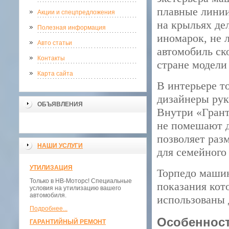
плавные линии
Акции и спецпредложения
на крыльях де
Полезная информация
иномарок, не 
Авто статьи
автомобиль ск
Контакты
стране модели
Карта сайта
В интерьере т
дизайнеры рук
ОБЪЯВЛЕНИЯ
Внутри «Грант
не помешают д
позволяет раз
НАШИ УСЛУГИ
для семейного
УТИЛИЗАЦИЯ
Торпедо машин
Только в НВ-Моторс! Специальные
показания кот
условия на утилизацию вашего
автомобиля.
использованы 
Подробнее...
Особеннос
ГАРАНТИЙНЫЙ РЕМОНТ