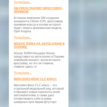
Подробнее...
GM ПРЕДСТАВЛЯЕТ КРОССОВЕР-
ПРЕМИУМ
В планах компании GM создание
конкурента Citroen DS5, кроссовера
премиум-класса в основе которого
будет лежать флагманская модель
Opel Insignia.
Подробнее...
NISSAN TERRA НА АВТОСАЛОНЕ В
ПАРИЖЕ.
Nissan TeRRA Концерн Nissan
представил на автосалоне в Париже
новейший концепт, кузов которого
кроссовер, но это не главное,
главное здесь то
Подробнее...
MERCEDES-BENZ CLC-КЛАСС
Mercedes-Benz CLC-класс – это
отдельный модельный ряд, который
открывает новые горизонты всем
автолюбителям, а также дает
почувствовать себя в семье
шикарных купе марки Штутгарт.