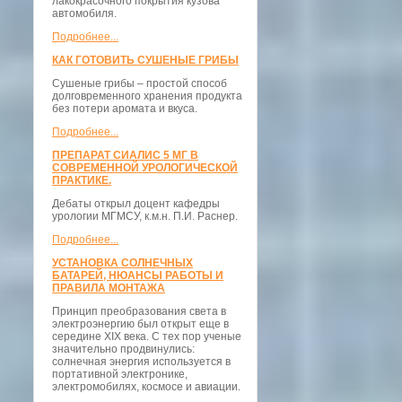
лакокрасочного покрытия кузова
автомобиля.
Подробнее...
КАК ГОТОВИТЬ СУШЕНЫЕ ГРИБЫ
Сушеные грибы – простой способ
долговременного хранения продукта
без потери аромата и вкуса.
Подробнее...
ПРЕПАРАТ СИАЛИС 5 МГ В
СОВРЕМЕННОЙ УРОЛОГИЧЕСКОЙ
ПРАКТИКЕ.
Дебаты открыл доцент кафедры
урологии МГМСУ, к.м.н. П.И. Раснер.
Подробнее...
УСТАНОВКА СОЛНЕЧНЫХ
БАТАРЕЙ, НЮАНСЫ РАБОТЫ И
ПРАВИЛА МОНТАЖА
Принцип преобразования света в
электроэнергию был открыт еще в
середине XIX века. С тех пор ученые
значительно продвинулись:
солнечная энергия используется в
портативной электронике,
электромобилях, космосе и авиации.