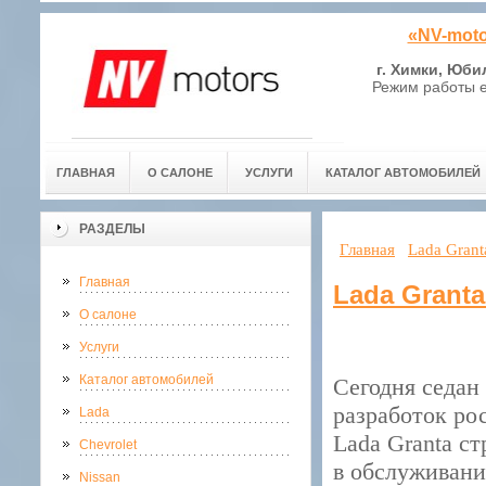
«NV-moto
г. Химки, Юби
Режим работы е
ГЛАВНАЯ
О САЛОНЕ
УСЛУГИ
КАТАЛОГ АВТОМОБИЛЕЙ
РАЗДЕЛЫ
Главная
Lada Grant
Главная
Lada Grant
О салоне
Услуги
Каталог автомобилей
Сегодня седан
разработок ро
Lada
Lada Granta с
Chevrolet
в обслуживани
Nissan