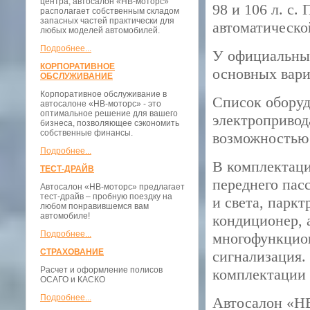
центра, автосалон «НВ-моторс»
98 и 106 л. с
располагает собственным складом
запасных частей практически для
автоматическо
любых моделей автомобилей.
Подробнее...
У официальных
КОРПОРАТИВНОЕ
основных вари
ОБСЛУЖИВАНИЕ
Корпоративное обслуживание в
Список обору
автосалоне «НВ-моторс» - это
оптимальное решение для вашего
электропривод
бизнеса, позволяющее сэкономить
собственные финансы.
возможностью 
Подробнее...
В комплектац
ТЕСТ-ДРАЙВ
переднего пас
Автосалон «НВ-моторс» предлагает
тест-драйв – пробную поездку на
и света, паркт
любом понравившемся вам
автомобиле!
кондиционер, 
Подробнее...
многофункцион
СТРАХОВАНИЕ
сигнализация.
Расчет и оформление полисов
комплектации 
ОСАГО и КАСКО
Подробнее...
Автосалон «НВ