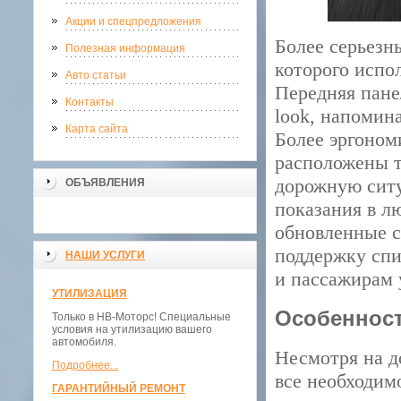
Акции и спецпредложения
Более серьезн
Полезная информация
которого испо
Авто статьи
Передняя пане
Контакты
look, напомин
Карта сайта
Более эргоном
расположены т
дорожную ситу
ОБЪЯВЛЕНИЯ
показания в л
обновленные с
поддержку спи
НАШИ УСЛУГИ
и пассажирам 
УТИЛИЗАЦИЯ
Особеннос
Только в НВ-Моторс! Специальные
условия на утилизацию вашего
автомобиля.
Несмотря на д
Подробнее...
все необходим
ГАРАНТИЙНЫЙ РЕМОНТ