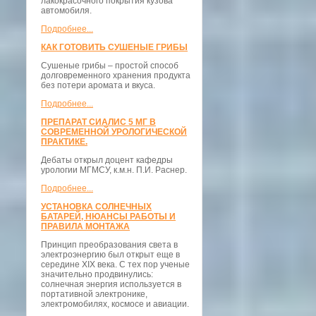
лакокрасочного покрытия кузова
автомобиля.
Подробнее...
КАК ГОТОВИТЬ СУШЕНЫЕ ГРИБЫ
Сушеные грибы – простой способ
долговременного хранения продукта
без потери аромата и вкуса.
Подробнее...
ПРЕПАРАТ СИАЛИС 5 МГ В
СОВРЕМЕННОЙ УРОЛОГИЧЕСКОЙ
ПРАКТИКЕ.
Дебаты открыл доцент кафедры
урологии МГМСУ, к.м.н. П.И. Раснер.
Подробнее...
УСТАНОВКА СОЛНЕЧНЫХ
БАТАРЕЙ, НЮАНСЫ РАБОТЫ И
ПРАВИЛА МОНТАЖА
Принцип преобразования света в
электроэнергию был открыт еще в
середине XIX века. С тех пор ученые
значительно продвинулись:
солнечная энергия используется в
портативной электронике,
электромобилях, космосе и авиации.