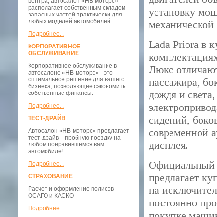
центра, автосалон «НВ-моторс»
располагает собственным складом
установку мощ
запасных частей практически для
любых моделей автомобилей.
механической 
Подробнее...
Lada Priora в 
КОРПОРАТИВНОЕ
ОБСЛУЖИВАНИЕ
комплектация
Корпоративное обслуживание в
Люкс отличают
автосалоне «НВ-моторс» - это
оптимальное решение для вашего
пассажира, бо
бизнеса, позволяющее сэкономить
дождя и света,
собственные финансы.
электропривод
Подробнее...
сидений, боков
ТЕСТ-ДРАЙВ
современной а
Автосалон «НВ-моторс» предлагает
тест-драйв – пробную поездку на
дисплея.
любом понравившемся вам
автомобиле!
Официальный 
Подробнее...
предлагает куп
СТРАХОВАНИЕ
на исключител
Расчет и оформление полисов
ОСАГО и КАСКО
постоянно про
Подробнее...
покупке машин