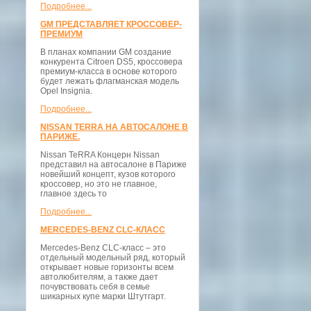
Подробнее...
GM ПРЕДСТАВЛЯЕТ КРОССОВЕР-
ПРЕМИУМ
В планах компании GM создание
конкурента Citroen DS5, кроссовера
премиум-класса в основе которого
будет лежать флагманская модель
Opel Insignia.
Подробнее...
NISSAN TERRA НА АВТОСАЛОНЕ В
ПАРИЖЕ.
Nissan TeRRA Концерн Nissan
представил на автосалоне в Париже
новейший концепт, кузов которого
кроссовер, но это не главное,
главное здесь то
Подробнее...
MERCEDES-BENZ CLC-КЛАСС
Mercedes-Benz CLC-класс – это
отдельный модельный ряд, который
открывает новые горизонты всем
автолюбителям, а также дает
почувствовать себя в семье
шикарных купе марки Штутгарт.