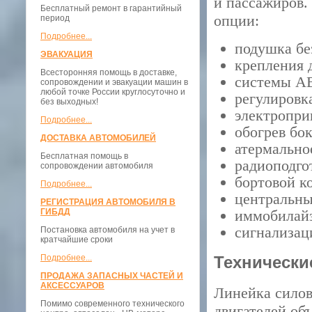
и пассажиров.
Бесплатный ремонт в гарантийный
опции:
период
Подробнее...
подушка бе
ЭВАКУАЦИЯ
крепления 
Всесторонняя помощь в доставке,
системы A
сопровождении и эвакуации машин в
любой точке России круглосуточно и
регулировк
без выходных!
электропри
Подробнее...
обогрев бок
ДОСТАВКА АВТОМОБИЛЕЙ
атермально
Бесплатная помощь в
радиоподго
сопровождении автомобиля
бортовой к
Подробнее...
центральны
РЕГИСТРАЦИЯ АВТОМОБИЛЯ В
ГИБДД
иммобилайз
сигнализац
Постановка автомобиля на учет в
кратчайшие сроки
Подробнее...
Технически
ПРОДАЖА ЗАПАСНЫХ ЧАСТЕЙ И
АКСЕССУАРОВ
Линейка силовы
Помимо современного технического
двигателей об