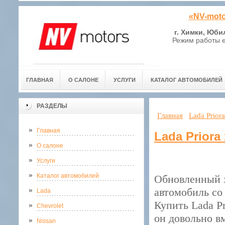
«NV-moto
г. Химки, Юби
Режим работы е
ГЛАВНАЯ
О САЛОНЕ
УСЛУГИ
КАТАЛОГ АВТОМОБИЛЕЙ
РАЗДЕЛЫ
Главная
Lada Prior
Главная
Lada Priora
О салоне
Услуги
Каталог автомобилей
Обновленный х
автомобиль со
Lada
Купить Lada Pr
Chevrolet
он довольно в
Nissan