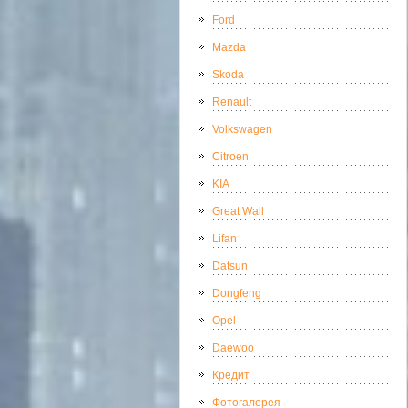
Ford
Mazda
Skoda
Renault
Volkswagen
Citroen
KIA
Great Wall
Lifan
Datsun
Dongfeng
Opel
Daewoo
Кредит
Фотогалерея