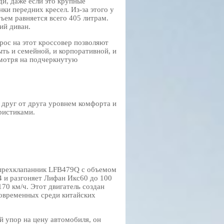
и, даже если это крупные
ки передних кресел. Из-за этого у
ъем равняется всего 405 литрам.
ий диван.
рос на этот кроссовер позволяют
ть и семейной, и корпоративной, и
смотря на подчеркнутую
 друг от друга уровнем комфорта и
ристиками.
тырехклапанник LFB479Q с объемом
4 и разгоняет Лифан Икс60 до 100
170 км/ч. Этот двигатель создан
современных среди китайских
й упор на цену автомобиля, он