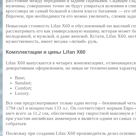
расстояние между передними и задним сиденьями. Сидящие сзад
мужчины, совершенно точно не будут упираться коленями в спин
кроссовера не самый большой в своем классе багажник — его об
Впрочем, при необходимости его можно увеличить, сложив задн
Невысокая стоимость Lifan X60 и обусловленный ею высокий сп
рассматривать его как универсальную машину, которая может бы
молодежной, и мужской, и даже женской. Кстати, Lifan X60, не
мужественность, имеет весьма «легкий» руль.
Комплектации и цены Lifan X60
Lifan X60 выпускается в четырех комплектациях, отличающихся
декоративным оформлением, но никак не техническими характе
Base;
Standart;
Comfort;
Luxury.
Все они предусматривают только один мотор – бензиновый че
1794 см3 и мощностью 133 л.с. Он соответствует нормам Евро-
км/ч всего за 11,2 сек, обеспечивая ему скоростной максимум в 
при участии английских инженеров и является одним из самых 
собратьев.
Поскольку при создании Lifan X60 производитель делал основно