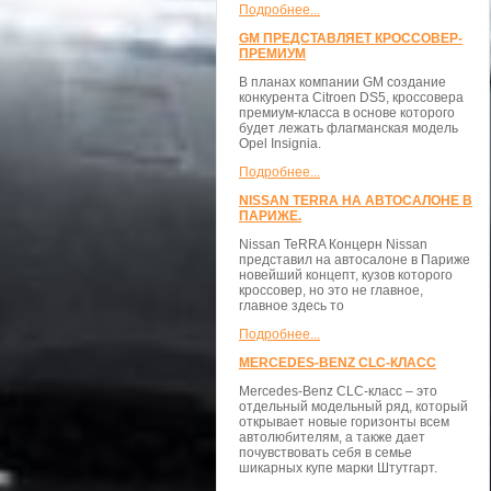
Подробнее...
GM ПРЕДСТАВЛЯЕТ КРОССОВЕР-
ПРЕМИУМ
В планах компании GM создание
конкурента Citroen DS5, кроссовера
премиум-класса в основе которого
будет лежать флагманская модель
Opel Insignia.
Подробнее...
NISSAN TERRA НА АВТОСАЛОНЕ В
ПАРИЖЕ.
Nissan TeRRA Концерн Nissan
представил на автосалоне в Париже
новейший концепт, кузов которого
кроссовер, но это не главное,
главное здесь то
Подробнее...
MERCEDES-BENZ CLC-КЛАСС
Mercedes-Benz CLC-класс – это
отдельный модельный ряд, который
открывает новые горизонты всем
автолюбителям, а также дает
почувствовать себя в семье
шикарных купе марки Штутгарт.