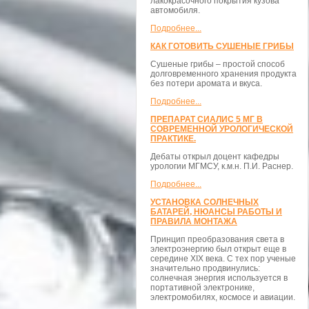
лакокрасочного покрытия кузова
автомобиля.
Подробнее...
КАК ГОТОВИТЬ СУШЕНЫЕ ГРИБЫ
Сушеные грибы – простой способ
долговременного хранения продукта
без потери аромата и вкуса.
Подробнее...
ПРЕПАРАТ СИАЛИС 5 МГ В
СОВРЕМЕННОЙ УРОЛОГИЧЕСКОЙ
ПРАКТИКЕ.
Дебаты открыл доцент кафедры
урологии МГМСУ, к.м.н. П.И. Раснер.
Подробнее...
УСТАНОВКА СОЛНЕЧНЫХ
БАТАРЕЙ, НЮАНСЫ РАБОТЫ И
ПРАВИЛА МОНТАЖА
Принцип преобразования света в
электроэнергию был открыт еще в
середине XIX века. С тех пор ученые
значительно продвинулись:
солнечная энергия используется в
портативной электронике,
электромобилях, космосе и авиации.