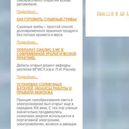
лакокрасочного покрытия кузова
автомобиля.
Подробнее...
First
<<
8
9
10
1
КАК ГОТОВИТЬ СУШЕНЫЕ ГРИБЫ
Сушеные грибы – простой способ
долговременного хранения продукта
без потери аромата и вкуса.
Подробнее...
ПРЕПАРАТ СИАЛИС 5 МГ В
СОВРЕМЕННОЙ УРОЛОГИЧЕСКОЙ
ПРАКТИКЕ.
Дебаты открыл доцент кафедры
урологии МГМСУ, к.м.н. П.И. Раснер.
Подробнее...
УСТАНОВКА СОЛНЕЧНЫХ
БАТАРЕЙ, НЮАНСЫ РАБОТЫ И
ПРАВИЛА МОНТАЖА
Принцип преобразования света в
электроэнергию был открыт еще в
середине XIX века. С тех пор ученые
значительно продвинулись:
солнечная энергия используется в
портативной электронике,
электромобилях, космосе и авиации.