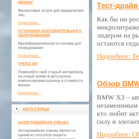
ЛИЗИНГ
Тест-драй
Финансовые услуги для юридических
лиц
Как бы ни рос
Подробнее...
микролитражек
УСТАНОВКА ДОПОЛНИТЕЛЬНОГО
лидером на ры
ОБОРУДОВАНИЯ
остаются сед
Квалифицированная установка доп.
оборудования
Подробнее: Т
Подробнее...
ТРЕЙД-ИН
Поменяйте свой старый автомобиль
на новый прямо в автосалоне,
компенсировав разницу в стоимости
Обзор BMW
машин.
Подробнее...
BMW X3 – авт
незаменимым а
АВТО СТАТЬИ
кто любит акт
силу и элеган
АНТИГРАВИЙНАЯ ПЛЕНКА
Антигравийная пленка является
Подробнее: 
одним из способов защиты