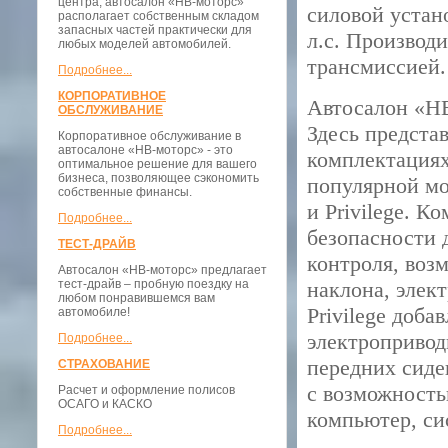
центра, автосалон «НВ-моторс»
силовой устан
располагает собственным складом
запасных частей практически для
л.с. Производ
любых моделей автомобилей.
трансмиссией.
Подробнее...
КОРПОРАТИВНОЕ
Автосалон «Н
ОБСЛУЖИВАНИЕ
Здесь представ
Корпоративное обслуживание в
автосалоне «НВ-моторс» - это
комплектациях
оптимальное решение для вашего
бизнеса, позволяющее сэкономить
популярной мо
собственные финансы.
и Privilege. 
Подробнее...
безопасности 
ТЕСТ-ДРАЙВ
контроля, воз
Автосалон «НВ-моторс» предлагает
тест-драйв – пробную поездку на
наклона, элек
любом понравившемся вам
Privilege доб
автомобиле!
электропривод
Подробнее...
передних сиде
СТРАХОВАНИЕ
с возможность
Расчет и оформление полисов
ОСАГО и КАСКО
компьютер, сис
Подробнее...