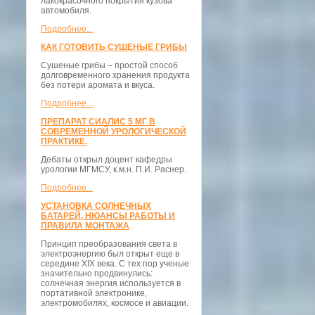
лакокрасочного покрытия кузова
автомобиля.
Подробнее...
КАК ГОТОВИТЬ СУШЕНЫЕ ГРИБЫ
Сушеные грибы – простой способ
долговременного хранения продукта
без потери аромата и вкуса.
Подробнее...
ПРЕПАРАТ СИАЛИС 5 МГ В
СОВРЕМЕННОЙ УРОЛОГИЧЕСКОЙ
ПРАКТИКЕ.
Дебаты открыл доцент кафедры
урологии МГМСУ, к.м.н. П.И. Раснер.
Подробнее...
УСТАНОВКА СОЛНЕЧНЫХ
БАТАРЕЙ, НЮАНСЫ РАБОТЫ И
ПРАВИЛА МОНТАЖА
Принцип преобразования света в
электроэнергию был открыт еще в
середине XIX века. С тех пор ученые
значительно продвинулись:
солнечная энергия используется в
портативной электронике,
электромобилях, космосе и авиации.