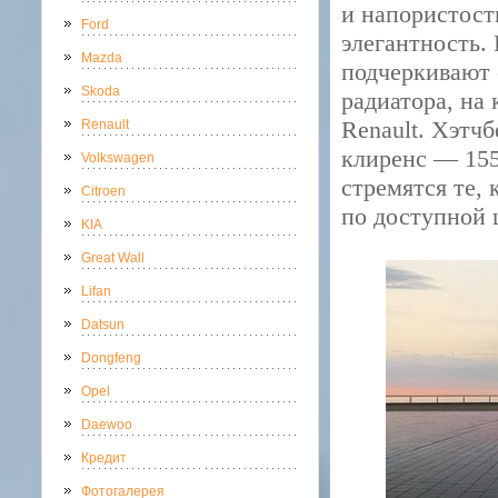
и напористост
Ford
элегантность.
Mazda
подчеркивают 
Skoda
радиатора, на
Renault. Хэтч
Renault
клиренс — 155
Volkswagen
стремятся те,
Citroen
по доступной 
KIA
Great Wall
Lifan
Datsun
Dongfeng
Opel
Daewoo
Кредит
Фотогалерея