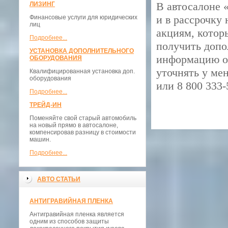
В автосалоне 
ЛИЗИНГ
и в рассрочку
Финансовые услуги для юридических
лиц
акциям, котор
Подробнее...
получить допо
УСТАНОВКА ДОПОЛНИТЕЛЬНОГО
информацию о 
ОБОРУДОВАНИЯ
уточнять у ме
Квалифицированная установка доп.
оборудования
или
8 800 333-
Подробнее...
ТРЕЙД-ИН
Поменяйте свой старый автомобиль
на новый прямо в автосалоне,
компенсировав разницу в стоимости
машин.
Подробнее...
АВТО СТАТЬИ
АНТИГРАВИЙНАЯ ПЛЕНКА
Антигравийная пленка является
одним из способов защиты