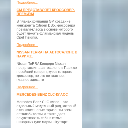
Подробнее...
GM ПРЕДСТАВЛЯЕТ КРОССОВЕР-
ПРЕМИУМ
В планах компании GM создание
конкурента Citroen DS5, кроссовера
премиум-класса в основе которого
будет лежать флагманская модель
Opel Insignia.
Подробнее...
NISSAN TERRA НА АВТОСАЛОНЕ В
ПАРИЖЕ.
Nissan TeRRA Концерн Nissan
представил на автосалоне в Париже
новейший концепт, кузов которого
кроссовер, но это не главное,
главное здесь то
Подробнее...
MERCEDES-BENZ CLC-КЛАСС
Mercedes-Benz CLC-класс – это
отдельный модельный ряд, который
открывает новые горизонты всем
автолюбителям, а также дает
почувствовать себя в семье
шикарных купе марки Штутгарт.