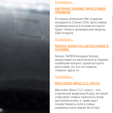
Подробнее...
GM ПРЕДСТАВЛЯЕТ КРОССОВЕР-
ПРЕМИУМ
В планах компании GM создание
конкурента Citroen DS5, кроссовера
премиум-класса в основе которого
будет лежать флагманская модель
Opel Insignia.
Подробнее...
NISSAN TERRA НА АВТОСАЛОНЕ В
ПАРИЖЕ.
Nissan TeRRA Концерн Nissan
представил на автосалоне в Париже
новейший концепт, кузов которого
кроссовер, но это не главное,
главное здесь то
Подробнее...
MERCEDES-BENZ CLC-КЛАСС
Mercedes-Benz CLC-класс – это
отдельный модельный ряд, который
открывает новые горизонты всем
автолюбителям, а также дает
почувствовать себя в семье
шикарных купе марки Штутгарт.