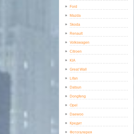
Ford
Mazda
Skoda
Renault
Volkswagen
Citroen
KIA
Great Wall
Lifan
Datsun
Dongfeng
Opel
Daewoo
Кредит
Фотогалерея