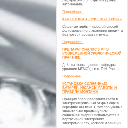
лакокрасочного покрытия кузова
автомобиля.
Подробнее...
КАК ГОТОВИТЬ СУШЕНЫЕ ГРИБЫ
Сушеные грибы – простой способ
долговременного хранения продукта
без потери аромата и вкуса.
Подробнее...
ПРЕПАРАТ СИАЛИС 5 МГ В
СОВРЕМЕННОЙ УРОЛОГИЧЕСКОЙ
ПРАКТИКЕ.
Дебаты открыл доцент кафедры
урологии МГМСУ, к.м.н. П.И. Раснер.
Подробнее...
УСТАНОВКА СОЛНЕЧНЫХ
БАТАРЕЙ, НЮАНСЫ РАБОТЫ И
ПРАВИЛА МОНТАЖА
Принцип преобразования света в
электроэнергию был открыт еще в
середине XIX века. С тех пор ученые
значительно продвинулись:
солнечная энергия используется в
портативной электронике,
электромобилях, космосе и авиации.