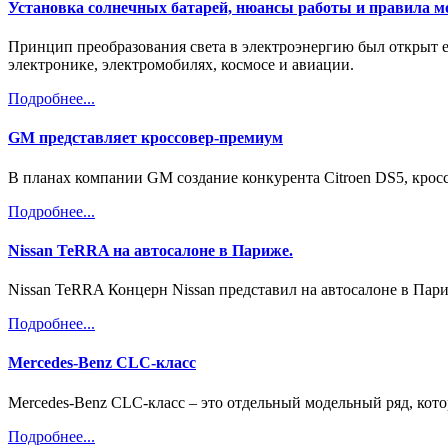
Установка солнечных батарей, нюансы работы и правила 
Принцип преобразования света в электроэнергию был открыт ещ
электронике, электромобилях, космосе и авиации.
Подробнее...
GM представляет кроссовер-премиум
В планах компании GM создание конкурента Citroen DS5, кроссо
Подробнее...
Nissan TeRRA на автосалоне в Париже.
Nissan TeRRA Концерн Nissan представил на автосалоне в Париж
Подробнее...
Mercedes-Benz CLC-класс
Mercedes-Benz CLC-класс – это отдельный модельный ряд, кото
Подробнее...