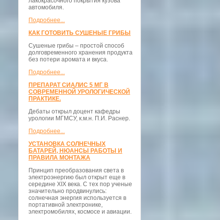
лакокрасочного покрытия кузова
автомобиля.
Подробнее...
КАК ГОТОВИТЬ СУШЕНЫЕ ГРИБЫ
Сушеные грибы – простой способ
долговременного хранения продукта
без потери аромата и вкуса.
Подробнее...
ПРЕПАРАТ СИАЛИС 5 МГ В
СОВРЕМЕННОЙ УРОЛОГИЧЕСКОЙ
ПРАКТИКЕ.
Дебаты открыл доцент кафедры
урологии МГМСУ, к.м.н. П.И. Раснер.
Подробнее...
УСТАНОВКА СОЛНЕЧНЫХ
БАТАРЕЙ, НЮАНСЫ РАБОТЫ И
ПРАВИЛА МОНТАЖА
Принцип преобразования света в
электроэнергию был открыт еще в
середине XIX века. С тех пор ученые
значительно продвинулись:
солнечная энергия используется в
портативной электронике,
электромобилях, космосе и авиации.