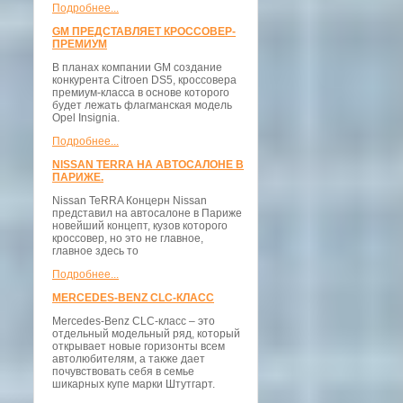
Подробнее...
GM ПРЕДСТАВЛЯЕТ КРОССОВЕР-
ПРЕМИУМ
В планах компании GM создание
конкурента Citroen DS5, кроссовера
премиум-класса в основе которого
будет лежать флагманская модель
Opel Insignia.
Подробнее...
NISSAN TERRA НА АВТОСАЛОНЕ В
ПАРИЖЕ.
Nissan TeRRA Концерн Nissan
представил на автосалоне в Париже
новейший концепт, кузов которого
кроссовер, но это не главное,
главное здесь то
Подробнее...
MERCEDES-BENZ CLC-КЛАСС
Mercedes-Benz CLC-класс – это
отдельный модельный ряд, который
открывает новые горизонты всем
автолюбителям, а также дает
почувствовать себя в семье
шикарных купе марки Штутгарт.