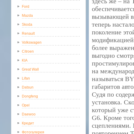
здесь же – на 
Ford
обеспечиваетс
вызывающей в
Mazda
теперь настал
Skoda
поколение это
Renault
модификацией 
Volkswagen
более выражен
Citroen
выгодно смотр
KIA
простимулиров
Great Wall
на международ
называться BY
Lifan
габаритов авт
Datsun
Судя по содер
Dongfeng
установка. Ско
Opel
который уже с
Daewoo
G6. Кроме тог
Кредит
сцеплениями. 
повторением T
Фотогалерея