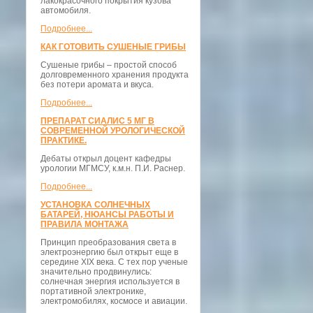
лакокрасочного покрытия кузова
автомобиля.
Подробнее...
КАК ГОТОВИТЬ СУШЕНЫЕ ГРИБЫ
Сушеные грибы – простой способ
долговременного хранения продукта
без потери аромата и вкуса.
Подробнее...
ПРЕПАРАТ СИАЛИС 5 МГ В
СОВРЕМЕННОЙ УРОЛОГИЧЕСКОЙ
ПРАКТИКЕ.
Дебаты открыл доцент кафедры
урологии МГМСУ, к.м.н. П.И. Раснер.
Подробнее...
УСТАНОВКА СОЛНЕЧНЫХ
БАТАРЕЙ, НЮАНСЫ РАБОТЫ И
ПРАВИЛА МОНТАЖА
Принцип преобразования света в
электроэнергию был открыт еще в
середине XIX века. С тех пор ученые
значительно продвинулись:
солнечная энергия используется в
портативной электронике,
электромобилях, космосе и авиации.