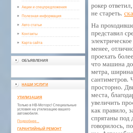
рокер ответил
Акции и спецпредложения
не стареть.
ск
Полезная информация
На проходившем
Авто статьи
представил ср
Контакты
электрическое
Карта сайта
менее, отличн
проехать более
ОБЪЯВЛЕНИЯ
что машина до
метра, ширина
сантиметров. Ч
НАШИ УСЛУГИ
просторно. Дв
места, благод
УТИЛИЗАЦИЯ
увеличить про
Только в НВ-Моторс! Специальные
как правило, 
условия на утилизацию вашего
автомобиля.
спрятаны под 
Подробнее...
говорилось, п
ГАРАНТИЙНЫЙ РЕМОНТ