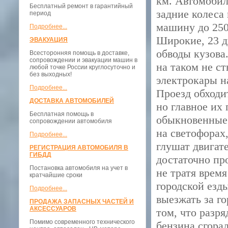
км. Автомобил
Бесплатный ремонт в гарантийный
задние колеса
период
машину до 250
Подробнее...
Широкие, 23 д
ЭВАКУАЦИЯ
обводы кузова
Всесторонняя помощь в доставке,
сопровождении и эвакуации машин в
на таком не ст
любой точке России круглосуточно и
без выходных!
электрокары н
Подробнее...
Проезд обходи
ДОСТАВКА АВТОМОБИЛЕЙ
но главное их
Бесплатная помощь в
обыкновенные 
сопровождении автомобиля
на светофорах
Подробнее...
глушат двигате
РЕГИСТРАЦИЯ АВТОМОБИЛЯ В
ГИБДД
достаточно про
Постановка автомобиля на учет в
не тратя время
кратчайшие сроки
городской езды
Подробнее...
выезжать за г
ПРОДАЖА ЗАПАСНЫХ ЧАСТЕЙ И
АКСЕССУАРОВ
том, что разря
Помимо современного технического
бензина сгора