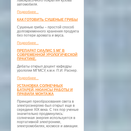
лакокрасочного покрытия кузова
автомобиля.
Подробнее...
КАК ГОТОВИТЬ СУШЕНЫЕ ГРИБЫ
Сушеные грибы – простой способ
долговременного хранения продукта
без потери аромата и вкуса.
Подробнее...
ПРЕПАРАТ СИАЛИС 5 МГ В
СОВРЕМЕННОЙ УРОЛОГИЧЕСКОЙ
ПРАКТИКЕ.
Дебаты открыл доцент кафедры
урологии МГМСУ, к.м.н. П.И. Раснер.
Подробнее...
УСТАНОВКА СОЛНЕЧНЫХ
БАТАРЕЙ, НЮАНСЫ РАБОТЫ И
ПРАВИЛА МОНТАЖА
Принцип преобразования света в
электроэнергию был открыт еще в
середине XIX века. С тех пор ученые
значительно продвинулись:
солнечная энергия используется в
портативной электронике,
электромобилях, космосе и авиации.