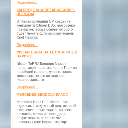
Подробнее...
GM ПРЕДСТАВЛЯЕТ КРОССОВЕР-
ПРЕМИУМ
В планах компании GM создание
конкурента Citroen DS5, кроссовера
премиум-класса в основе которого
будет лежать флагманская модель
Opel Insignia.
Подробнее...
NISSAN TERRA НА АВТОСАЛОНЕ В
ПАРИЖЕ.
Nissan TeRRA Концерн Nissan
представил на автосалоне в Париже
новейший концепт, кузов которого
кроссовер, но это не главное,
главное здесь то
Подробнее...
MERCEDES-BENZ CLC-КЛАСС
Mercedes-Benz CLC-класс – это
отдельный модельный ряд, который
открывает новые горизонты всем
автолюбителям, а также дает
почувствовать себя в семье
шикарных купе марки Штутгарт.