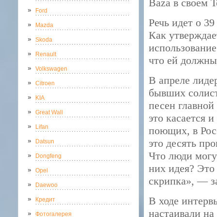
Baza в своем T
Ford
Речь идет о 3
Mazda
Как утверждае
Skoda
использование 
Renault
что ей должны
Volkswagen
В апреле лиде
Citroen
бывших солист
KIA
песен главной
Great Wall
это касается и
Lifan
поющих, в Рос
это десять про
Datsun
Что люди могу
Dongfeng
них идея? Это
Opel
скрипка», — з
Daewoo
В ходе интерв
Кредит
настаивали на
Фотогалерея