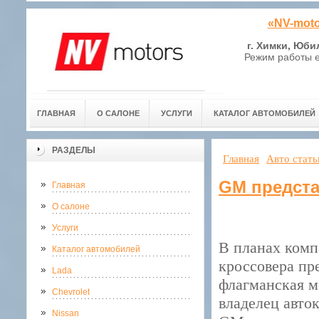
«NV-moto
г. Химки, Юби
Режим работы е
ГЛАВНАЯ
О САЛОНЕ
УСЛУГИ
КАТАЛОГ АВТОМОБИЛЕЙ
РАЗДЕЛЫ
Главная
Авто стать
GM предста
Главная
О салоне
Услуги
В планах комп
Каталог автомобилей
кроссовера пр
Lada
флагманская м
Chevrolet
владелец авто
Nissan