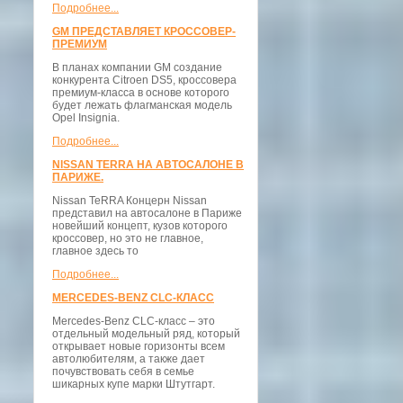
Подробнее...
GM ПРЕДСТАВЛЯЕТ КРОССОВЕР-
ПРЕМИУМ
В планах компании GM создание
конкурента Citroen DS5, кроссовера
премиум-класса в основе которого
будет лежать флагманская модель
Opel Insignia.
Подробнее...
NISSAN TERRA НА АВТОСАЛОНЕ В
ПАРИЖЕ.
Nissan TeRRA Концерн Nissan
представил на автосалоне в Париже
новейший концепт, кузов которого
кроссовер, но это не главное,
главное здесь то
Подробнее...
MERCEDES-BENZ CLC-КЛАСС
Mercedes-Benz CLC-класс – это
отдельный модельный ряд, который
открывает новые горизонты всем
автолюбителям, а также дает
почувствовать себя в семье
шикарных купе марки Штутгарт.