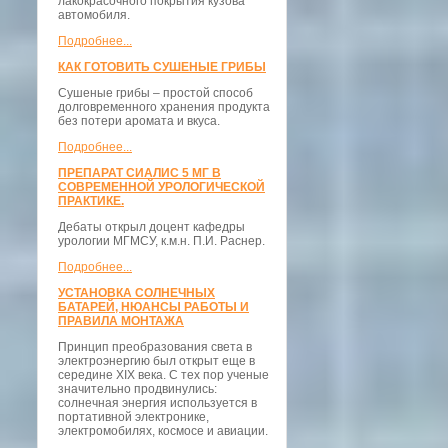
лакокрасочного покрытия кузова
автомобиля.
Подробнее...
КАК ГОТОВИТЬ СУШЕНЫЕ ГРИБЫ
Сушеные грибы – простой способ
долговременного хранения продукта
без потери аромата и вкуса.
Подробнее...
ПРЕПАРАТ СИАЛИС 5 МГ В
СОВРЕМЕННОЙ УРОЛОГИЧЕСКОЙ
ПРАКТИКЕ.
Дебаты открыл доцент кафедры
урологии МГМСУ, к.м.н. П.И. Раснер.
Подробнее...
УСТАНОВКА СОЛНЕЧНЫХ
БАТАРЕЙ, НЮАНСЫ РАБОТЫ И
ПРАВИЛА МОНТАЖА
Принцип преобразования света в
электроэнергию был открыт еще в
середине XIX века. С тех пор ученые
значительно продвинулись:
солнечная энергия используется в
портативной электронике,
электромобилях, космосе и авиации.