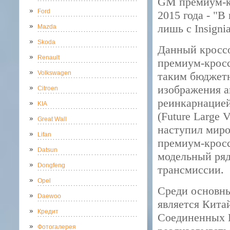
GM премиум-кр
Ford
2015 года - "В
лишь с Insignia
Mazda
Skoda
Данный кроссо
Renault
премиум-кросс
Volkswagen
таким бюджетн
изображения а
Citroen
реинкарнацией
KIA
(Future Large 
Great Wall
наступил миро
Lifan
премиум-кросс
Datsun
модельный ряд
Dongfeng
трансмиссии.
Opel
Среди основны
Daewoo
является Кита
Кредит
Соединенных 
Фотогалерея