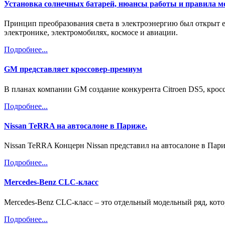
Установка солнечных батарей, нюансы работы и правила 
Принцип преобразования света в электроэнергию был открыт ещ
электронике, электромобилях, космосе и авиации.
Подробнее...
GM представляет кроссовер-премиум
В планах компании GM создание конкурента Citroen DS5, кроссо
Подробнее...
Nissan TeRRA на автосалоне в Париже.
Nissan TeRRA Концерн Nissan представил на автосалоне в Париж
Подробнее...
Mercedes-Benz CLC-класс
Mercedes-Benz CLC-класс – это отдельный модельный ряд, кото
Подробнее...