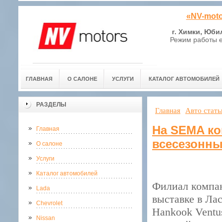
«NV-moto
г. Химки, Юби
Режим работы е
ГЛАВНАЯ
О САЛОНЕ
УСЛУГИ
КАТАЛОГ АВТОМОБИЛЕЙ
РАЗДЕЛЫ
Главная
Авто стать
На SEMA ко
Главная
всесезонн
О салоне
Услуги
Каталог автомобилей
Филиал компан
Lada
выставке в Ла
Chevrolet
Hankook Ventus
Nissan