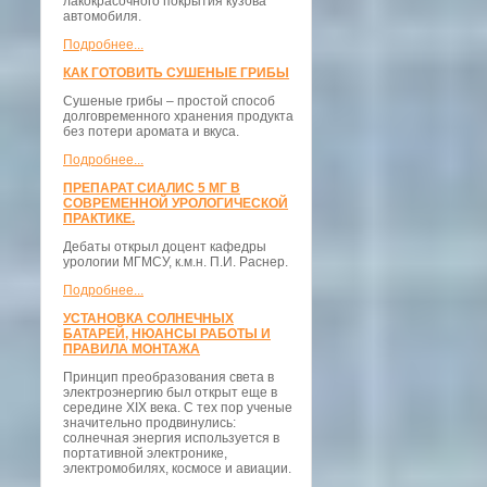
лакокрасочного покрытия кузова
автомобиля.
Подробнее...
КАК ГОТОВИТЬ СУШЕНЫЕ ГРИБЫ
Сушеные грибы – простой способ
долговременного хранения продукта
без потери аромата и вкуса.
Подробнее...
ПРЕПАРАТ СИАЛИС 5 МГ В
СОВРЕМЕННОЙ УРОЛОГИЧЕСКОЙ
ПРАКТИКЕ.
Дебаты открыл доцент кафедры
урологии МГМСУ, к.м.н. П.И. Раснер.
Подробнее...
УСТАНОВКА СОЛНЕЧНЫХ
БАТАРЕЙ, НЮАНСЫ РАБОТЫ И
ПРАВИЛА МОНТАЖА
Принцип преобразования света в
электроэнергию был открыт еще в
середине XIX века. С тех пор ученые
значительно продвинулись:
солнечная энергия используется в
портативной электронике,
электромобилях, космосе и авиации.