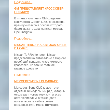
Подробнее...
GM ПРЕДСТАВЛЯЕТ КРОССОВЕР-
ПРЕМИУМ
В планах компании GM создание
конкурента Citroen DS5, кроссовера
премиум-класса в основе которого
будет лежать флагманская модель
Opel Insignia.
Подробнее...
NISSAN TERRA НА АВТОСАЛОНЕ В
ПАРИЖЕ.
Nissan TeRRA Концерн Nissan
представил на автосалоне в Париже
новейший концепт, кузов которого
кроссовер, но это не главное,
главное здесь то
Подробнее...
MERCEDES-BENZ CLC-КЛАСС
Mercedes-Benz CLC-класс – это
отдельный модельный ряд, который
открывает новые горизонты всем
автолюбителям, а также дает
почувствовать себя в семье
шикарных купе марки Штутгарт.