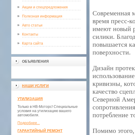
Акции и спецпредложения
Современная м
Полезная информация
время пресс-к
Авто статьи
имеют новый р
Контакты
силики. Благо
повышается ка
Карта сайта
поверхности.
ОБЪЯВЛЕНИЯ
Дизайн протек
использование
кривизны, кот
НАШИ УСЛУГИ
качество сцеп
Северной Амер
УТИЛИЗАЦИЯ
сопротивления
Только в НВ-Моторс! Специальные
условия на утилизацию вашего
потребление т
автомобиля.
Подробнее...
Помимо этого,
ГАРАНТИЙНЫЙ РЕМОНТ