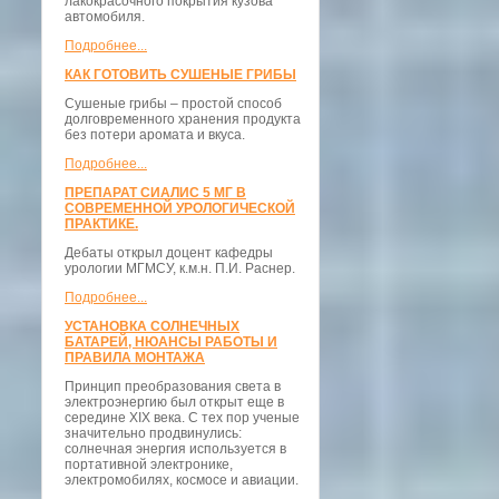
лакокрасочного покрытия кузова
автомобиля.
Подробнее...
КАК ГОТОВИТЬ СУШЕНЫЕ ГРИБЫ
Сушеные грибы – простой способ
долговременного хранения продукта
без потери аромата и вкуса.
Подробнее...
ПРЕПАРАТ СИАЛИС 5 МГ В
СОВРЕМЕННОЙ УРОЛОГИЧЕСКОЙ
ПРАКТИКЕ.
Дебаты открыл доцент кафедры
урологии МГМСУ, к.м.н. П.И. Раснер.
Подробнее...
УСТАНОВКА СОЛНЕЧНЫХ
БАТАРЕЙ, НЮАНСЫ РАБОТЫ И
ПРАВИЛА МОНТАЖА
Принцип преобразования света в
электроэнергию был открыт еще в
середине XIX века. С тех пор ученые
значительно продвинулись:
солнечная энергия используется в
портативной электронике,
электромобилях, космосе и авиации.