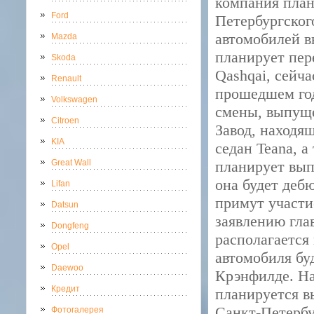
компания план
Ford
Петербургског
автомобилей в
Mazda
планирует пер
Skoda
Qashqai, сейч
Renault
прошедшем год
Volkswagen
смены, выпуще
Citroen
Завод, находя
KIA
седан Teana, а
Great Wall
планирует вып
она будет дебю
Lifan
примут участи
Datsun
заявлению гла
Dongfeng
располагается
Opel
автомобиля бу
Daewoo
Крэнфилде. На
Кредит
планируется в
Санкт-Петербу
Фотогалерея