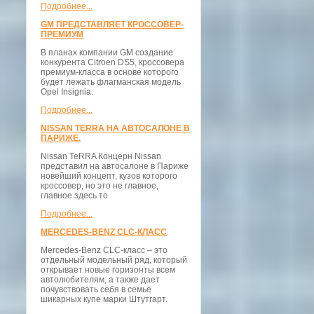
Подробнее...
GM ПРЕДСТАВЛЯЕТ КРОССОВЕР-
ПРЕМИУМ
В планах компании GM создание
конкурента Citroen DS5, кроссовера
премиум-класса в основе которого
будет лежать флагманская модель
Opel Insignia.
Подробнее...
NISSAN TERRA НА АВТОСАЛОНЕ В
ПАРИЖЕ.
Nissan TeRRA Концерн Nissan
представил на автосалоне в Париже
новейший концепт, кузов которого
кроссовер, но это не главное,
главное здесь то
Подробнее...
MERCEDES-BENZ CLC-КЛАСС
Mercedes-Benz CLC-класс – это
отдельный модельный ряд, который
открывает новые горизонты всем
автолюбителям, а также дает
почувствовать себя в семье
шикарных купе марки Штутгарт.