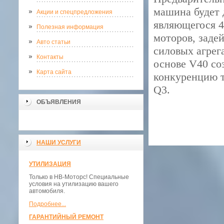
машина будет 
Акции и спецпредложения
являющегося 4
Полезная информация
моторов, заде
Авто статьи
силовых агрег
Контакты
основе V40 со
Карта сайта
конкуренцию 
Q3.
ОБЪЯВЛЕНИЯ
НАШИ УСЛУГИ
УТИЛИЗАЦИЯ
Только в НВ-Моторс! Специальные
условия на утилизацию вашего
автомобиля.
Подробнее...
ГАРАНТИЙНЫЙ РЕМОНТ