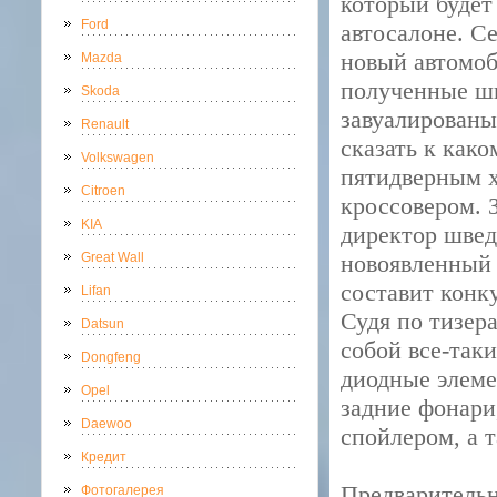
который будет
Ford
автосалоне. С
новый автомоб
Mazda
полученные ш
Skoda
завуалированы
Renault
сказать к како
Volkswagen
пятидверным х
Citroen
кроссовером. 
KIA
директор швед
Great Wall
новоявленный 
составит конк
Lifan
Судя по тизер
Datsun
собой все-так
Dongfeng
диодные элеме
Opel
задние фонар
Daewoo
спойлером, а т
Кредит
Предварительн
Фотогалерея