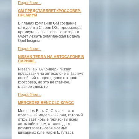
Подробнее...
GM ПРЕДСТАВЛЯЕТ КРОССОВЕР-
ПРЕМИУМ
В планах компании GM создание
конкурента Citroen DS5, кроссовера
премиум-класса в основе которого
будет лежать флагманская модель
Opel Insignia.
Подробнее...
NISSAN TERRA НА АВТОСАЛОНЕ В
ПАРИЖЕ.
Nissan TeRRA Концерн Nissan
представил на автосалоне в Париже
новейший концепт, кузов которого
кроссовер, но это не главное,
главное здесь то
Подробнее...
MERCEDES-BENZ CLC-КЛАСС
Mercedes-Benz CLC-класс – это
отдельный модельный ряд, который
открывает новые горизонты всем
автолюбителям, а также дает
почувствовать себя в семье
шикарных купе марки Штутгарт.