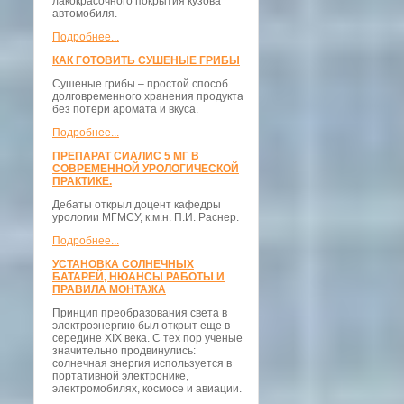
лакокрасочного покрытия кузова
автомобиля.
Подробнее...
КАК ГОТОВИТЬ СУШЕНЫЕ ГРИБЫ
Сушеные грибы – простой способ
долговременного хранения продукта
без потери аромата и вкуса.
Подробнее...
ПРЕПАРАТ СИАЛИС 5 МГ В
СОВРЕМЕННОЙ УРОЛОГИЧЕСКОЙ
ПРАКТИКЕ.
Дебаты открыл доцент кафедры
урологии МГМСУ, к.м.н. П.И. Раснер.
Подробнее...
УСТАНОВКА СОЛНЕЧНЫХ
БАТАРЕЙ, НЮАНСЫ РАБОТЫ И
ПРАВИЛА МОНТАЖА
Принцип преобразования света в
электроэнергию был открыт еще в
середине XIX века. С тех пор ученые
значительно продвинулись:
солнечная энергия используется в
портативной электронике,
электромобилях, космосе и авиации.